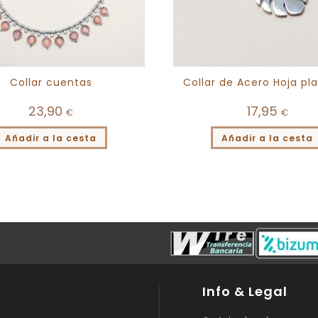
Collar cuentas
Collar de Acero Hoja pl
23,90
17,95
€
€
Añadir a la cesta
Añadir a la cesta
Info & Legal