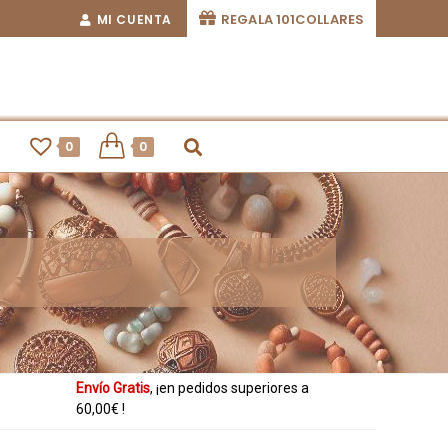
REGALA 101COLLARES
MI CUENTA
0
0
Ahora también
, ¡paga con
desde tu
smartphone!