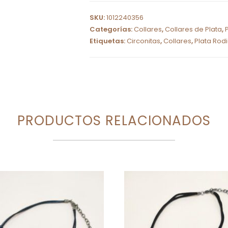
l
SKU:
1012240356
t
Categorías:
Collares
,
Collares de Plata
,
e
Etiquetas:
Circonitas
,
Collares
,
Plata Rod
r
n
a
t
i
PRODUCTOS RELACIONADOS
v
e
: