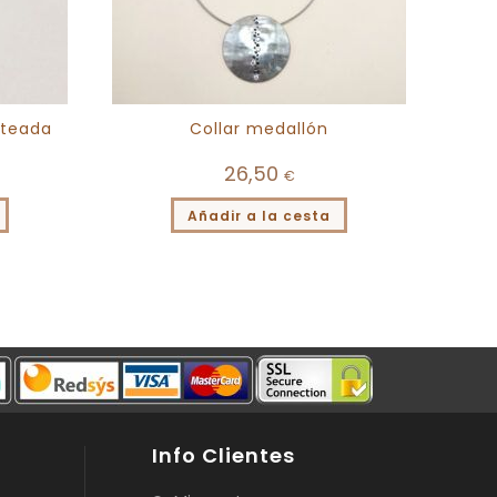
ateada
Collar medallón
26,50
€
Añadir a la cesta
Info Clientes