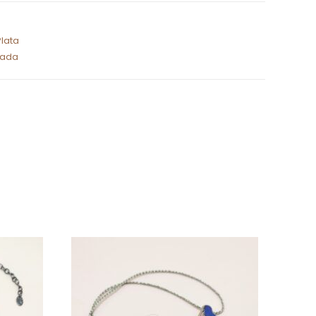
Plata
iada