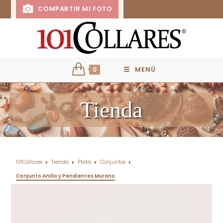
COMPARTIR MI FOTO
0
MENÚ
Tienda
101Collares
Tienda
Plata
Conjuntos
Conjunto Anillo y Pendientes Murano