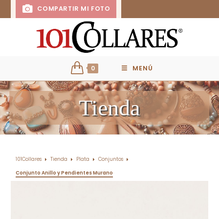
COMPARTIR MI FOTO
0
MENÚ
Tienda
101Collares
Tienda
Plata
Conjuntos
Conjunto Anillo y Pendientes Murano