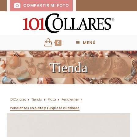
COMPARTIR MI FOTO
0
MENÚ
Tienda
101Collares
Tienda
Plata
Pendientes
Pendientes en plata y Turquesa Cuadrado