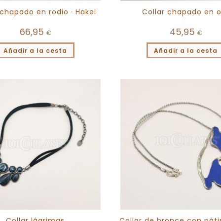
 chapado en rodio · Hakel
Collar chapado en 
66,95
45,95
€
€
Añadir a la cesta
Añadir a la cesta
Collar lágrimas
Collar de bronce con pátin