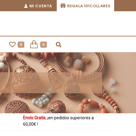
REGALA 101COLLARES
MI CUENTA
0
0
Ahora también
, ¡paga con
desde tu
Envío Gratis
, ¡en pedidos superiores a
smartphone!
60,00€ !