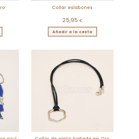
oro
Collar eslabones
25,95
€
Añadir a la cesta
a azul ·
Collar de plata bañada en Oro