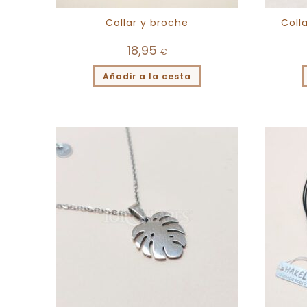
Collar y broche
Coll
18,95
€
Añadir a la cesta