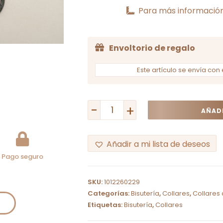
Para más información
Envoltorio de regalo
Este artículo se envía con 
-
+
AÑADI
Añadir a mi lista de deseos
Pago seguro
A
l
SKU:
1012260229
t
Categorías:
Bisutería
,
Collares
,
Collares 
e
Etiquetas:
Bisutería
,
Collares
r