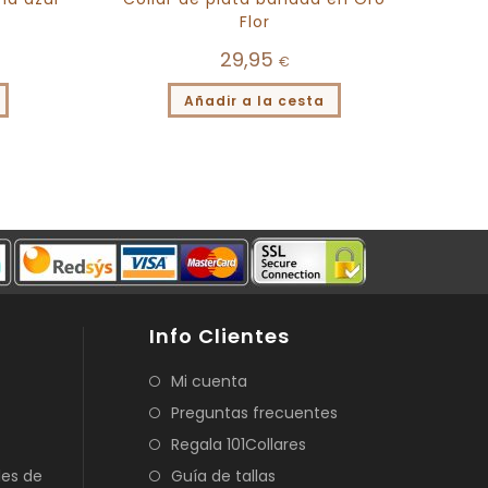
Flor
29,95
€
Añadir a la cesta
Info Clientes
Mi cuenta
Preguntas frecuentes
Regala 101Collares
les de
Guía de tallas