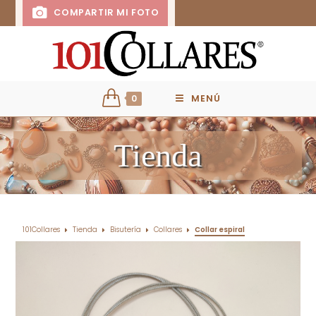
COMPARTIR MI FOTO
0
MENÚ
Tienda
101Collares
Tienda
Bisutería
Collares
Collar espiral