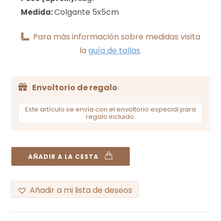
Colgante 5x5cm
Medida:
Para más información sobre medidas visita
la
guía de tallas
.
Envoltorio de regalo
Este artículo se envía con el envoltorio especial para
regalo incluido.
AÑADIR A LA CESTA
Añadir a mi lista de deseos
A
l