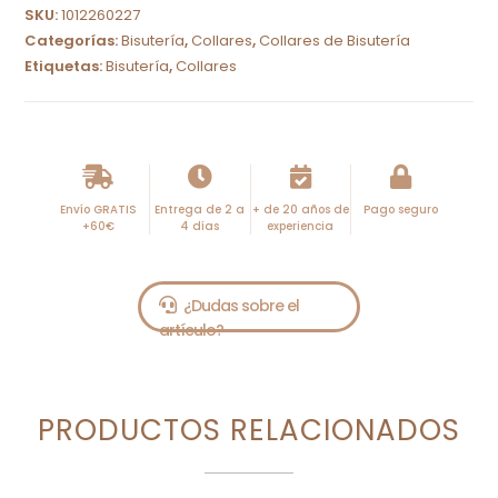
SKU:
1012260227
t
Categorías:
Bisutería
,
Collares
,
Collares de Bisutería
e
Etiquetas:
Bisutería
,
Collares
r
n
a
t
i
Envío GRATIS
Entrega de 2 a
+ de 20 años de
Pago seguro
+60€
4 días
experiencia
v
e
:
PRODUCTOS RELACIONADOS