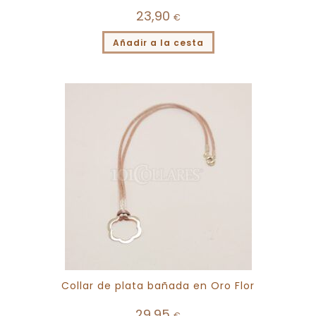
23,90
€
Añadir a la cesta
Collar de plata bañada en Oro Flor
29,95
€