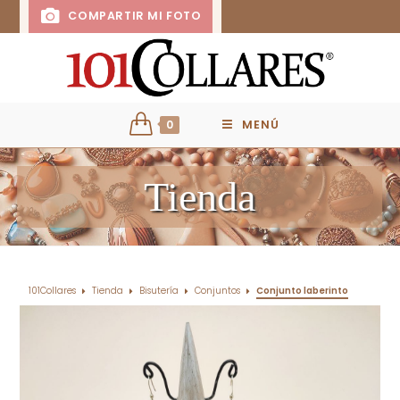
COMPARTIR MI FOTO
0
MENÚ
Tienda
101Collares
Tienda
Bisutería
Conjuntos
Conjunto laberinto