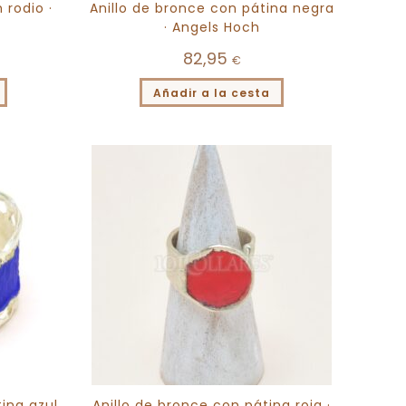
 rodio ·
Anillo de bronce con pátina negra
· Angels Hoch
82,95
€
Añadir a la cesta
ina azul
Anillo de bronce con pátina roja ·