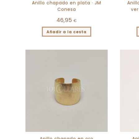
Anillo chapado en plata · JM
Anil
Conesa
ver
46,95
€
Añadir a la cesta
Anillo chapado en oro
An