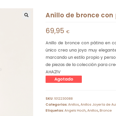
Anillo de bronce con
69,95
€
Anillo de bronce con pátina en co
único crea una joya muy elegant
marcando un estilo propio y person
de piezas de la colección para cr
AHA21V
Agotado
SKU:
1012230088
Categorías:
Anillos
,
Anillos Joyería de Au
Etiquetas:
Angels Hoch
,
Anillos
,
Bronce