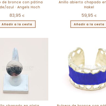
lo de bronce con pátina
Anillo abierto chapado en
de/azul · Angels Hoch
Hakel
83,95
59,95
€
€
Añadir a la cesta
Añadir a la cesta
illo chapado en plata
Pulsera de bronce con pát