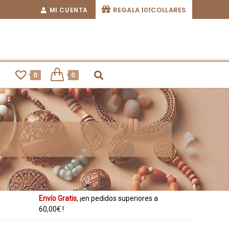
REGALA 101COLLARES
MI CUENTA
0
0
Ahora también
, ¡paga con
desde tu
Envío Gratis
, ¡en pedidos superiores a
smartphone!
60,00€ !