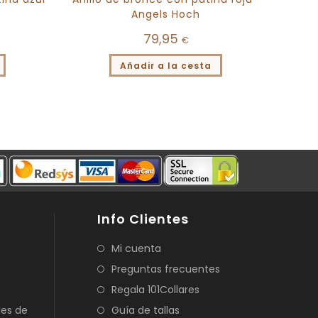
Angels Hoch
79,95
€
Añadir a la cesta
Info Clientes
Mi cuenta
Preguntas frecuentes
Regala 101Collares
les de
Guía de tallas