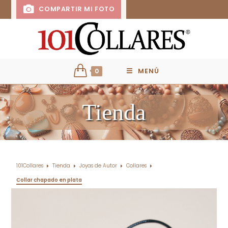
COMPARTIR MI FOTO
0
MENÚ
Tienda
101Collares
Tienda
Joyas de Autor
Collares
Collar chapado en plata