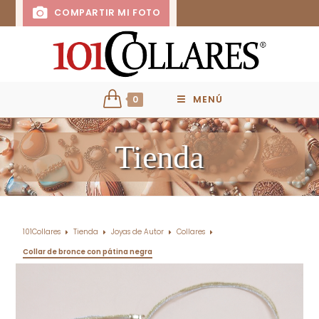
COMPARTIR MI FOTO
0
MENÚ
Tienda
101Collares
Tienda
Joyas de Autor
Collares
Collar de bronce con pátina negra