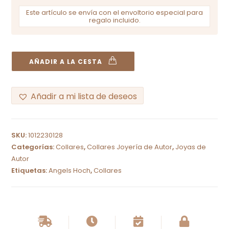
Este artículo se envía con el envoltorio especial para
regalo incluido.
AÑADIR A LA CESTA
Añadir a mi lista de deseos
A
l
SKU:
1012230128
t
Categorías:
Collares
,
Collares Joyería de Autor
,
Joyas de
e
Autor
r
Etiquetas:
Angels Hoch
,
Collares
n
a
t
i