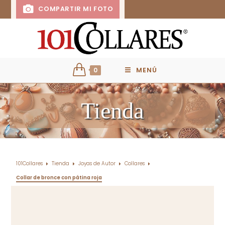
COMPARTIR MI FOTO
0
MENÚ
Tienda
101Collares
Tienda
Joyas de Autor
Collares
Collar de bronce con pátina roja