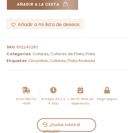
AÑADIR A LA CESTA
Añadir a mi lista de deseos
A
l
SKU:
1012240283
t
Categorías:
Collares
,
Collares de Plata
,
Plata
e
Etiquetas:
Circonitas
,
Collares
,
Plata Rodiada
r
n
a
t
i
Envío GRATIS
Entrega de 2 a
+ de 20 años de
Pago seguro
+60€
4 días
experiencia
v
e
: