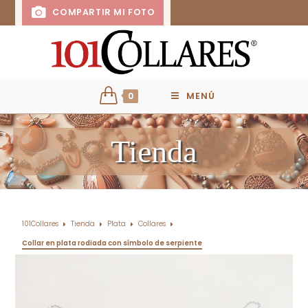
COMPARTIR MI FOTO
0
MENÚ
Tienda
101Collares
Tienda
Plata
Collares
Collar en plata rodiada con símbolo de serpiente