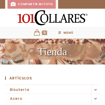
COMPARTIR MI FOTO
0
MENÚ
Tienda
ARTÍCULOS
Bisutería
Acero