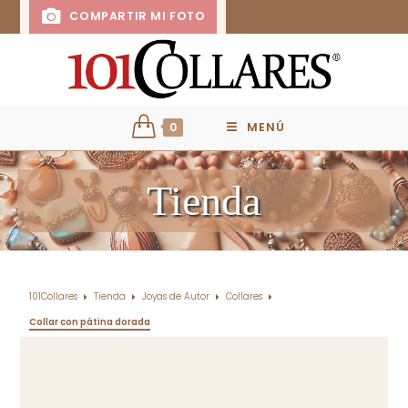
COMPARTIR MI FOTO
0
MENÚ
Tienda
101Collares
Tienda
Joyas de Autor
Collares
Collar con pátina dorada