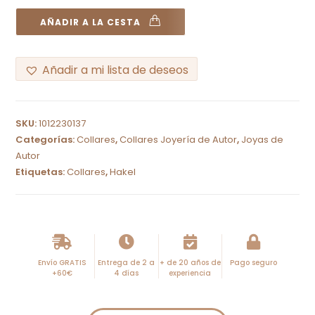
AÑADIR A LA CESTA
Añadir a mi lista de deseos
A
l
SKU:
1012230137
t
Categorías:
Collares
,
Collares Joyería de Autor
,
Joyas de
e
Autor
r
Etiquetas:
Collares
,
Hakel
n
a
t
i
Envío GRATIS
Entrega de 2 a
+ de 20 años de
Pago seguro
v
+60€
4 días
experiencia
e
: