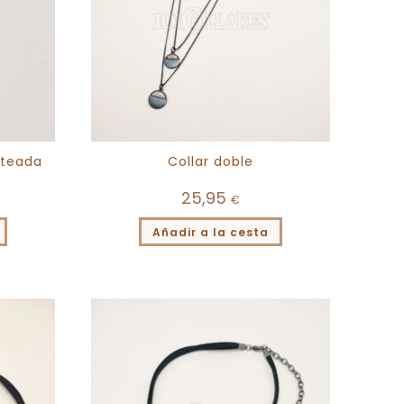
ateada
Collar doble
25,95
€
Añadir a la cesta