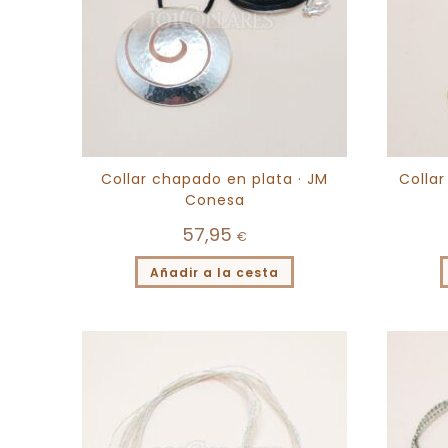
Collar chapado en plata · JM
Colla
Conesa
57,95
€
Añadir a la cesta