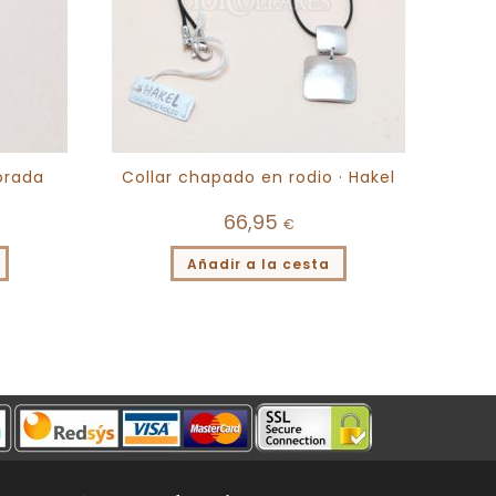
orada
Collar chapado en rodio · Hakel
66,95
€
Añadir a la cesta