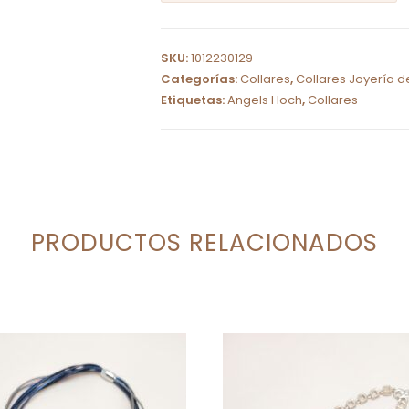
A
l
SKU:
1012230129
t
Categorías:
Collares
,
Collares Joyería d
e
Etiquetas:
Angels Hoch
,
Collares
r
n
a
t
i
PRODUCTOS RELACIONADOS
v
e
: