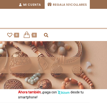
REGALA 101COLLARES
MI CUENTA
0
0
Ahora también
, ¡paga con
desde tu
smartphone!