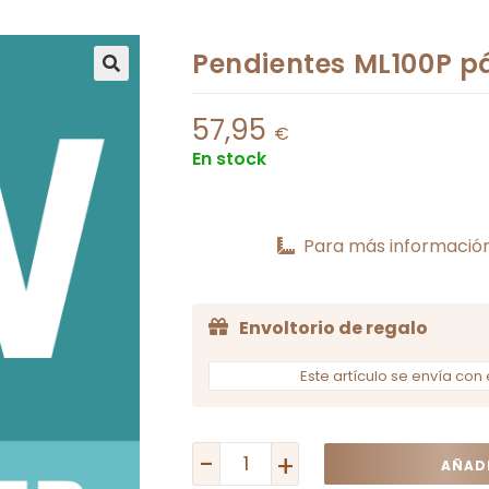
Pendientes ML100P pá
57,95
€
En stock
Para más información
Envoltorio de regalo
Este artículo se envía con 
-
+
AÑADI