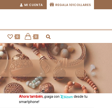
REGALA 101COLLARES
MI CUENTA
0
0
Envío Gratis
, ¡en pedidos superiores a
60,00€ !