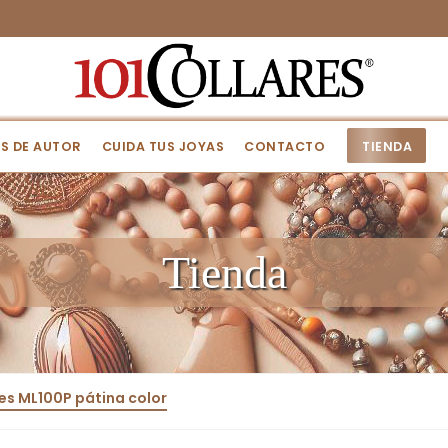
S DE AUTOR
CUIDA TUS JOYAS
CONTACTO
TIENDA
Tienda
es ML100P pátina color