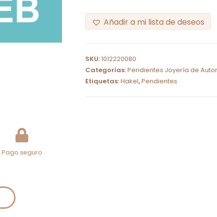
Añadir a mi lista de deseos
A
l
SKU:
1012220080
t
Categorías:
Pendientes Joyería de Auto
e
Etiquetas:
Hakel
,
Pendientes
r
n
a
t
i
Pago seguro
v
e
: