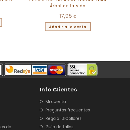
Árbol de la Vida
17,95
€
Añadir a la cesta
Info Clientes
Mi cuenta
Preguntas frecuentes
Regala 101Collares
les de
Guía de tallas