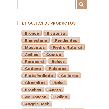
ETIQUETAS DE PRODUCTOS
Bronce
Bisutería
Rhinestone
Pendientes
Mascotas
Piedra Natural
Anillos
Cuerda
Paracord
Bolsos
Cadena
Pulseras
Plata Rodiada
Collares
Circonitas
Hakel
Broches
Acero
JM Conesa
Kailea
Angels Hoch