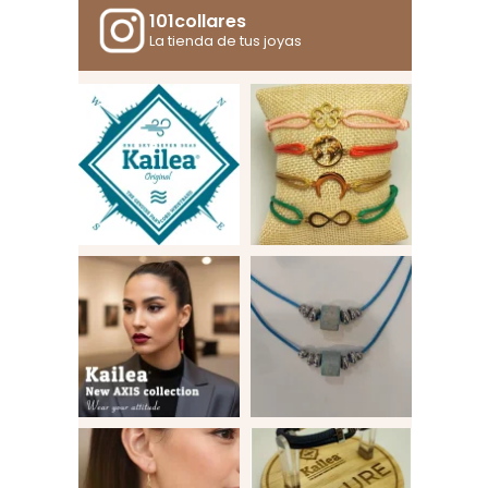
101collares
La tienda de tus joyas