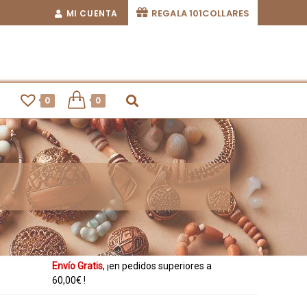
REGALA 101COLLARES
MI CUENTA
0
0
Envío Gratis
, ¡en pedidos superiores a
60,00€ !