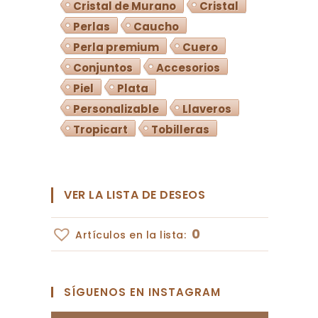
Cristal de Murano
Cristal
Perlas
Caucho
Perla premium
Cuero
Conjuntos
Accesorios
Piel
Plata
Personalizable
Llaveros
Tropicart
Tobilleras
VER LA LISTA DE DESEOS
0
Artículos en la lista:
SÍGUENOS EN INSTAGRAM